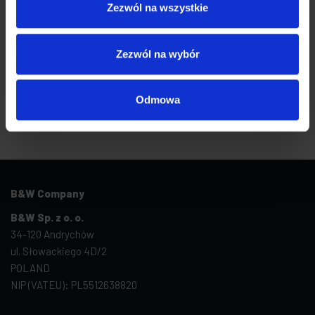
Zezwól na wszystkie
nadstawek
220,00
zł
Zezwól na wybór
Dodaj do koszyka
Odmowa
B&W Company
B&W Sp. z o. o.
34-120 Andrychów
ul. Słowackiego 4D/2
POLAND
NIP (VATEU): PL5512638820