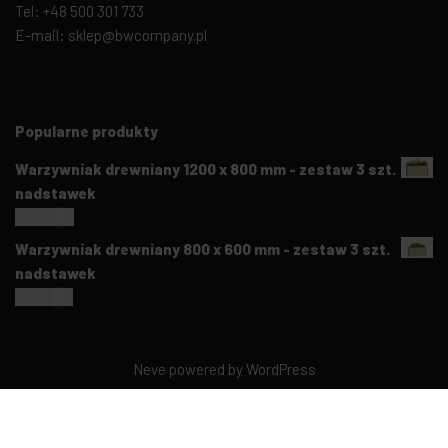
Tel: +48 500 301 733
E-mail: sklep@bwcompany.pl
Popularne produkty
Warzywniak drewniany 1200 x 800 mm - zestaw 3 szt.
nadstawek
240,00
zł
Warzywniak drewniany 800 x 600 mm - zestaw 3 szt.
nadstawek
220,00
zł
Neve
powered by
WordPress
Polski