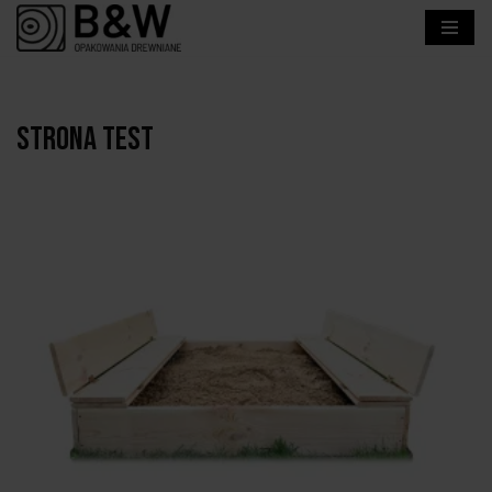
Przejdź
do
treści
Strona test