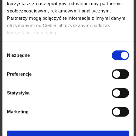
Warzywniak drewniany 1200 x 800 mm – zestaw 3 szt.
korzystasz z naszej witryny, udostępniamy partnerom
nadstawek
społecznościowym, reklamowym i analitycznym.
Partnerzy mogą połączyć te informacje z innymi danymi
240,00
zł
otrzymanymi od Ciebie lub uzyskanymi podczas
korzystania z ich usług.
Dodaj do koszyka
Wybór
Niezbędne
zgody
Preferencje
Statystyka
Marketing
Warzywniak drewniany 800 x 600 mm – zestaw 3 szt.